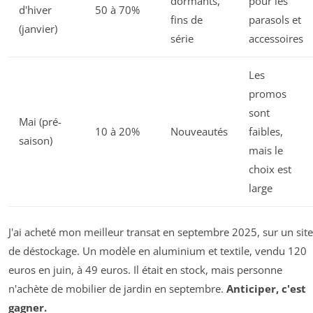
dormants,
pour les
d'hiver
50 à 70%
fins de
parasols et
(janvier)
série
accessoires
Les
promos
sont
Mai (pré-
10 à 20%
Nouveautés
faibles,
saison)
mais le
choix est
large
J'ai acheté mon meilleur transat en septembre 2025, sur un site
de déstockage. Un modèle en aluminium et textile, vendu 120
euros en juin, à 49 euros. Il était en stock, mais personne
n'achète de mobilier de jardin en septembre.
Anticiper, c'est
gagner.