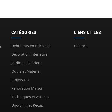
CATÉGORIES
LIENS UTILES
Débutants en Bricolage
Contact
m
Décoration Intérieure
Jardin et Extérieur
Outils et Matériel
Projets DIY
Rénovation Maison
Techniques et Astuces
Upcycling et Récup