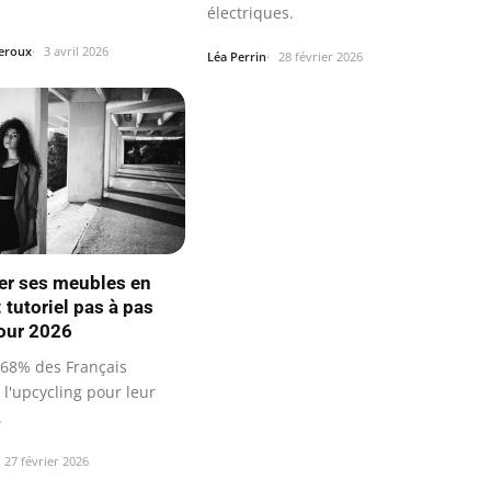
électriques.
Leroux
3 avril 2026
Léa Perrin
28 février 2026
er ses meubles en
: tutoriel pas à pas
pour 2026
 68% des Français
l'upcycling pour leur
.
27 février 2026