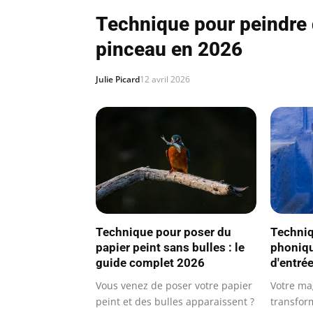
Technique pour peindre 
pinceau en 2026
Julie Picard
12 avril 2026
Technique pour poser du
Techniq
papier peint sans bulles : le
phoniq
guide complet 2026
d'entré
Vous venez de poser votre papier
Votre ma
peint et des bulles apparaissent ?
transfor