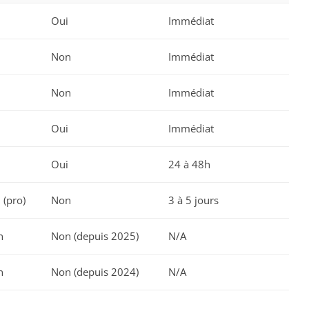
i
Oui
Immédiat
i
Non
Immédiat
i
Non
Immédiat
i
Oui
Immédiat
i
Oui
24 à 48h
 (pro)
Non
3 à 5 jours
n
Non (depuis 2025)
N/A
n
Non (depuis 2024)
N/A