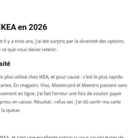
IKEA en 2026
l y a trois ans, j'ai été surpris par la diversité des options.
i ce que vous devez retenir.
sité
plus utilisé chez IKEA, et pour cause : c'est le plus rapide.
 cartes. En magasin, Visa, Mastercard et Maestro passent sans
ment en ligne. J'ai fait l'erreur une fois de vouloir payer
s en caisse. Résultat : refus sec. J'ai dû sortir ma carte
e la queue.
IKEA, et c'est une excellente option si vous voulez éviter de