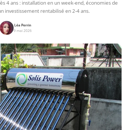
s 4 ans : installation en un week-end, économies de
un investissement rentabilisé en 2-4 ans.
Léa Perrin
9 mai 2026