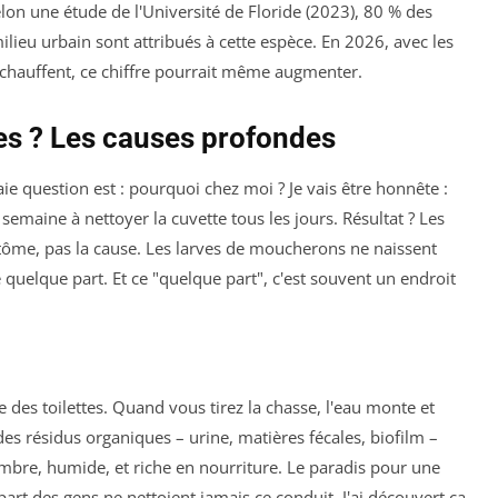
elon une étude de l'Université de Floride (2023), 80 % des
ilieu urbain sont attribués à cette espèce. En 2026, avec les
réchauffent, ce chiffre pourrait même augmenter.
es ? Les causes profondes
aie question est : pourquoi chez moi ? Je vais être honnête :
semaine à nettoyer la cuvette tous les jours. Résultat ? Les
ptôme, pas la cause. Les larves de moucherons ne naissent
e quelque part. Et ce "quelque part", c'est souvent un endroit
tte des toilettes. Quand vous tirez la chasse, l'eau monte et
des résidus organiques – urine, matières fécales, biofilm –
sombre, humide, et riche en nourriture. Le paradis pour une
art des gens ne nettoient jamais ce conduit. J'ai découvert ça