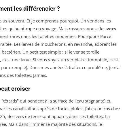
ment les différencier ?
 plus souvent. Et je comprends pourquoi. Un ver dans les
ites qu'on attrape en voyage. Mais rassurez-vous : les
vers
ment rares dans les toilettes modernes. Pourquoi ? Parce
 traitée. Les larves de moucherons, en revanche, adorent les
ctérien. Un petit test simple : si le ver se tortille
 c'est une larve. Si vous voyez un ver plat et immobile, c'est
par exemple). Dans mes années à traiter ce problème, je n'ai
ns des toilettes. Jamais.
peut croiser
s "têtards" qui pendent à la surface de l'eau stagnante) et,
r les canalisations après de fortes pluies. J'ai eu un cas chez
25, des vers de terre sont apparus dans ses toilettes. La
rrée. Mais dans l'immense majorité des situations, le