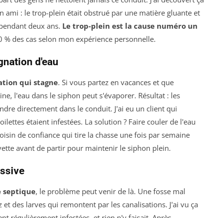
 ami : le trop-plein était obstrué par une matière gluante et
r pendant deux ans.
Le trop-plein est la cause numéro un
0 % des cas selon mon expérience personnelle.
gnation d'eau
ation qui stagne
. Si vous partez en vacances et que
e, l'eau dans le siphon peut s'évaporer. Résultat : les
dre directement dans le conduit. J'ai eu un client qui
ilettes étaient infestées. La solution ? Faire couler de l'eau
sin de confiance qui tire la chasse une fois par semaine
vette avant de partir pour maintenir le siphon plein.
ssive
e septique
, le problème peut venir de là. Une fosse mal
 et des larves qui remontent par les canalisations. J'ai vu ça
ent régulièrement infestées, et rien n'y faisait. Après