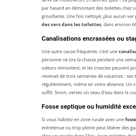
par hasard en démontant des toilettes chez un
grouillante. Une fois nettoyé, plus aucun ve
des vers dans les toilettes
, dans environ 6
Canalisations encrassées ou sta
Une autre cause fréquente, c'est une
canalis
personne ne tire la chasse pendant une semain
odeurs remontent, et les insectes peuvent pon
revenait de trois semaines de vacances : ses to
régulièrement, même en votre absence. Un voi
suffit. Sinon, versez un seau d'eau dans la cu
Fosse septique ou humidité exce
Si vous habitez en zone rurale avec une
foss
entretenue ou trop pleine peut libérer des gaz
chez un couple dans l'Ain : leurs toilettes étai