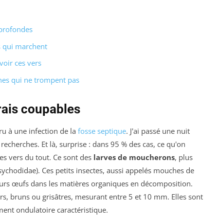
 profondes
s qui marchent
voir ces vers
nes qui ne trompent pas
vrais coupables
cru à une infection de la
fosse septique
. J'ai passé une nuit
s recherches. Et là, surprise : dans 95 % des cas, ce qu'on
des vers du tout. Ce sont des
larves de moucherons
, plus
sychodidae). Ces petits insectes, aussi appelés mouches de
urs œufs dans les matières organiques en décomposition.
irs, bruns ou grisâtres, mesurant entre 5 et 10 mm. Elles sont
ent ondulatoire caractéristique.