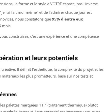
sions, la forme et le style à VOTRE espace, pas l'inverse.
 "Je l'ai fait moi-même" et de l'admirer chaque jour est
 novices, nous constatons que
95% d'entre eux
6 mois.
vous construisez, c'est une expérience et une compétence
ération et leurs potentiels
réative. Il définit l'esthétique, la complexité du projet et les
s matériaux les plus prometteurs, basé sur nos tests et
péennes
ez les palettes marquées "HT" (traitement thermique) plutôt
méthyle, interdit). Leur potentiel est immense : structure