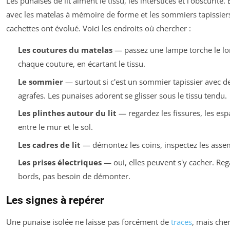
Les punaises de lit aiment le tissu, les interstices et l'obscurité.
avec les matelas à mémoire de forme et les sommiers tapissiers
cachettes ont évolué. Voici les endroits où chercher :
Les coutures du matelas
— passez une lampe torche le lo
chaque couture, en écartant le tissu.
Le sommier
— surtout si c'est un sommier tapissier avec d
agrafes. Les punaises adorent se glisser sous le tissu tendu.
Les plinthes autour du lit
— regardez les fissures, les esp
entre le mur et le sol.
Les cadres de lit
— démontez les coins, inspectez les asse
Les prises électriques
— oui, elles peuvent s'y cacher. Reg
bords, pas besoin de démonter.
Les signes à repérer
Une punaise isolée ne laisse pas forcément de
traces
, mais che