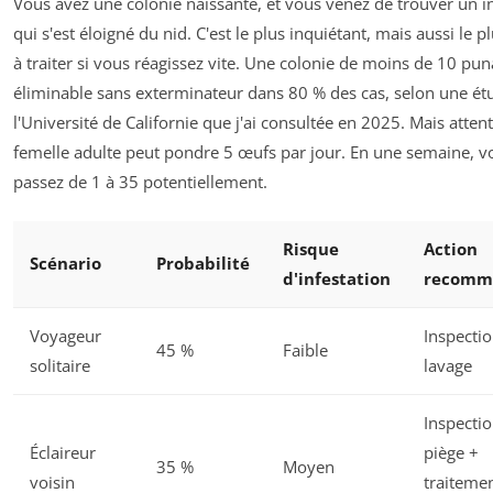
Vous avez une colonie naissante, et vous venez de trouver un i
qui s'est éloigné du nid. C'est le plus inquiétant, mais aussi le pl
à traiter si vous réagissez vite. Une colonie de moins de 10 pun
éliminable sans exterminateur dans 80 % des cas, selon une ét
l'Université de Californie que j'ai consultée en 2025. Mais atten
femelle adulte peut pondre 5 œufs par jour. En une semaine, v
passez de 1 à 35 potentiellement.
Risque
Action
Scénario
Probabilité
d'infestation
recomm
Voyageur
Inspectio
45 %
Faible
solitaire
lavage
Inspectio
Éclaireur
piège +
35 %
Moyen
voisin
traiteme