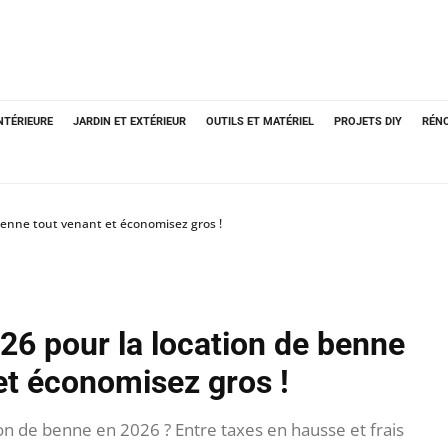
NTÉRIEURE
JARDIN ET EXTÉRIEUR
OUTILS ET MATÉRIEL
PROJETS DIY
RÉN
 benne tout venant et économisez gros !
026 pour la location de benne
et économisez gros !
ion de benne en 2026 ? Entre taxes en hausse et frais